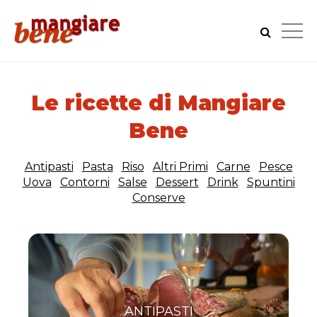
Le ricette di Mangiare
Bene
Antipasti
Pasta
Riso
Altri Primi
Carne
Pesce
Uova
Contorni
Salse
Dessert
Drink
Spuntini
Conserve
ANTIPASTI