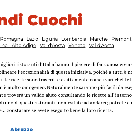
andi Cuochi
- Romagna
Lazio
Liguria
Lombardia
Marche
Piemont
ino - Alto Adige
Val d'Aosta
Veneto
Val d'Aosta
igliori ristoranti d’Italia hanno il piacere di far conoscere a 
lineare l’eccezionalità di questa iniziativa, poiché a tutti è n
ti. Le ricette sono trascritte esattamente come i vari chef le
non è molto omogeneo. Naturalmente saranno più facili da ese
nte troverà un valido aiuto consultando le ricette all' interno
 di uno di questi ristoranti, non esitate ad andarci; potrete co
 e… constatare se avete eseguito bene la loro ricetta.
Abruzzo