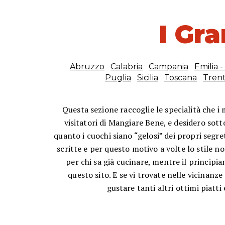
I Gr
Abruzzo
Calabria
Campania
Emilia 
Puglia
Sicilia
Toscana
Trent
Questa sezione raccoglie le specialità che i m
visitatori di Mangiare Bene, e desidero sotto
quanto i cuochi siano “gelosi” dei propri segre
scritte e per questo motivo a volte lo stile 
per chi sa già cucinare, mentre il principia
questo sito. E se vi trovate nelle vicinanze
gustare tanti altri ottimi piatti