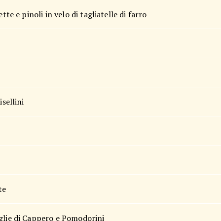
tte e pinoli in velo di tagliatelle di farro
sellini
te
oglie di Cappero e Pomodorini