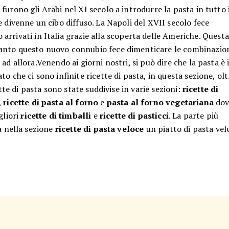
urono gli Arabi nel XI secolo a introdurre la pasta in tutto 
e divenne un cibo diffuso. La Napoli del XVII secolo fece
 arrivati in Italia grazie alla scoperta delle Americhe. Questa
anto questo nuovo connubio fece dimenticare le combinazio
ad allora.Venendo ai giorni nostri, si può dire che la pasta è i
o che ci sono infinite ricette di pasta, in questa sezione, olt
tte di pasta sono state suddivise in varie sezioni:
ricette di
,
ricette di pasta al forno
e
pasta al forno vegetariana
dov
gliori
ricette di timballi
e
ricette di pasticci
. La parte più
a nella sezione
ricette di pasta veloce
un piatto di pasta vel