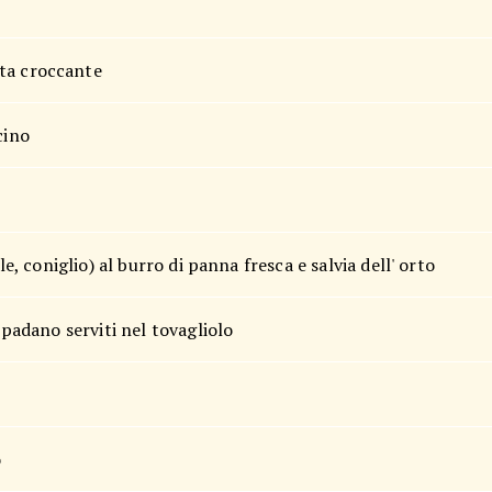
eta croccante
cino
le, coniglio) al burro di panna fresca e salvia dell' orto
a padano serviti nel tovagliolo
o