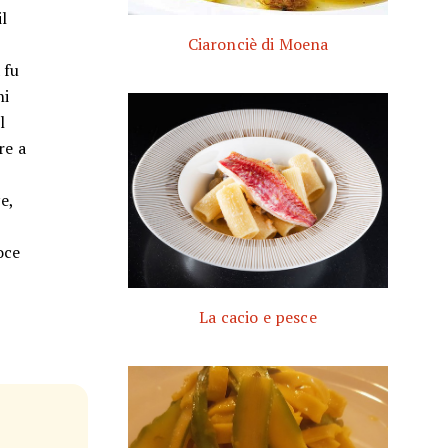
il
Ciaronciè di Moena
 fu
ni
l
re a
e,
oce
La cacio e pesce