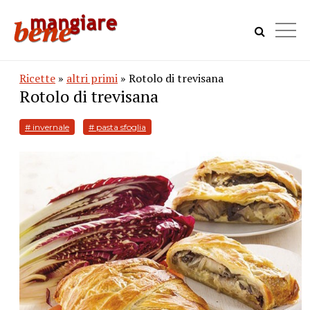
Ricette
»
altri primi
» Rotolo di trevisana
Rotolo di trevisana
# invernale
# pasta sfoglia