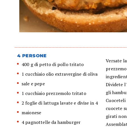
4 PERSONE
Versate la 
400 g di petto di pollo tritato
prezzemolo
1 cucchiaio olio extravergine di oliva
ingredient
sale e pepe
Dividete l
gli hambu
1 cucchiaio prezzemolo tritato
Cuoceteli 
2 foglie di lattuga lavate e divise in 4
cuocete su
maionese
girati non
4 pagnottelle da hamburger
Assemblat