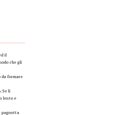
d il
modo che gli
o da formare
 Se li
o lento e
a pagnotta