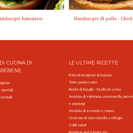
amburger hawaiano
Hamburger di pollo - Chic
DI CUCINA DI
LE ULTIME RICETTE
AREBENE
Pomodori ripieni di burrata
Torta pasticciotto
tagione
Paella di funghi - Paella de setas
 speciali
Insalata di valeriana, mozzarella, prosc
izionali
e asparagi
Insalata di avocado e tonno
Crostoni di stracciatella e ciliegie
Cobb salad
Bourbon and Ginger Ale