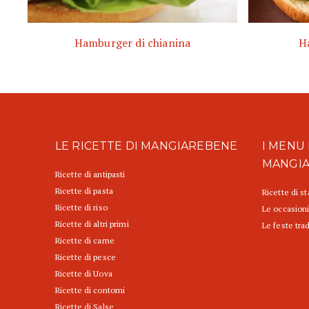
Hamburger di chianina
H
LE RICETTE DI MANGIAREBENE
I MENU 
MANGI
Ricette di antipasti
Ricette di pasta
Ricette di s
Ricette di riso
Le occasioni
Ricette di altri primi
Le feste trad
Ricette di carne
Ricette di pesce
Ricette di Uova
Ricette di contorni
Ricette di Salse