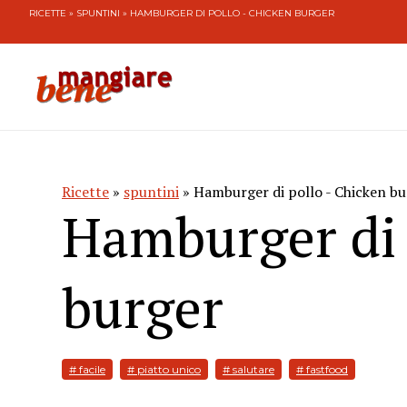
RICETTE
»
SPUNTINI
» HAMBURGER DI POLLO - CHICKEN BURGER
Ricette
»
spuntini
» Hamburger di pollo - Chicken bu
Hamburger di 
burger
# facile
# piatto unico
# salutare
# fastfood