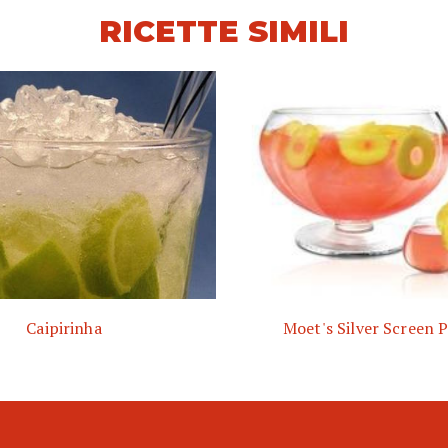
RICETTE SIMILI
Caipirinha
Moet's Silver Screen 