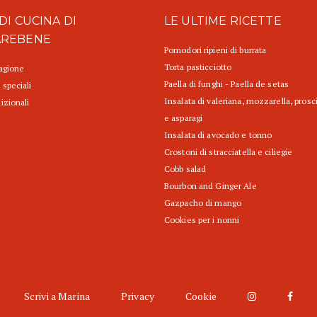
DI CUCINA DI
LE ULTIME RICETTE
AREBENE
Pomodori ripieni di burrata
Torta pasticciotto
tagione
Paella di funghi - Paella de setas
 speciali
Insalata di valeriana, mozzarella, prosc
izionali
e asparagi
Insalata di avocado e tonno
Crostoni di stracciatella e ciliegie
Cobb salad
Bourbon and Ginger Ale
Gazpacho di mango
Cookies per i nonni
Scrivi a Marina
Privacy
Cookie