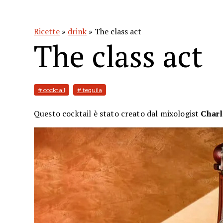
Ricette
»
drink
» The class act
The class act
# cocktail
# tequila
Questo cocktail è stato creato dal mixologist
Charl