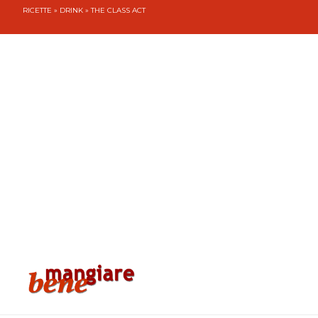
RICETTE
»
DRINK
» THE CLASS ACT