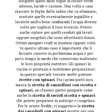
scegliete quelli dalle foglie di colore verde
intenso, lucide e carnose. Una volta a casa
staccate le foglie dalla radice che va eliminata,
scartate quelle eventualmente ingiallite e
lavatele molto bene cambiando l'acqua diverse
volte per togliere il loro terriccio. Potete
anche optare per quelli venduti già lavati
oppure surgelati che sono altrettanto buoni.
Ottimi mangiati crudi in insalata oppure cotti.
In questo ultimo caso è importante che li
facciate cuocere in pochissima acqua e per
poco tempo in modo che conservino inalterate
le loro proprietà nutritive. Gli spinaci in
cucina si prestano a tantissime preparazioni:
in questo speciale trovate molte gustose
ricette con spinaci
. Fra i primi piatti non
manca la
ricetta di cannelloni con ricotta e
spinaci
, un classico piatto pasquale come
anche la
ricetta di ravioli ricotta e spinaci
che potete preparare in anticipo e congelare.
Per le serate fredde, vi suggerisco la
ricetta
dei canederli con spinaci
mentre per una