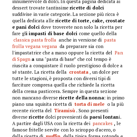
innumerevole di dolci. In questa pagina dedicata ai
dessert trovate tantissime
ricette di dolci
suddivise in varie categorie. La sezione più ricca è
quella dedicata alle
ricette di torte, cake, crostate
e pani dolci
dove troverete non solo la ricetta per
fare gl
i impasti di base dolci
come quello della
classica pasta frolla
anche in versione di
pasta
frolla vegana vegana
da preparare sia con
l'impastatrice che a mano oppure la ricetta del
Pan
di Spagn
a
una "pasta di base” che col tempo è
riuscita a conquistare il ruolo prestigioso di dolce a
sé stante. La ricetta della
crostata
, un dolce per
tutte le stagioni, è proposta con diversi tipi di
farciture compresa quella che richiede la ricetta
della crema pasticcera. Sempre in questa sezione
non mancano diverse
ricette della nonna
: in primo
piano una squisita ricetta di
torta di mele
o la più
recente ricetta del
Tiramisù
. Sono presenti
diverse
ricette
dolci provenienti da
paesi lontan
i.
A partire dagli USA con la ricetta dei
pancakes
,
le
famose fritelle servite con lo sciroppo d'acero, o
dalla ricetta di
muffin
dalla tipica forma rotonda e