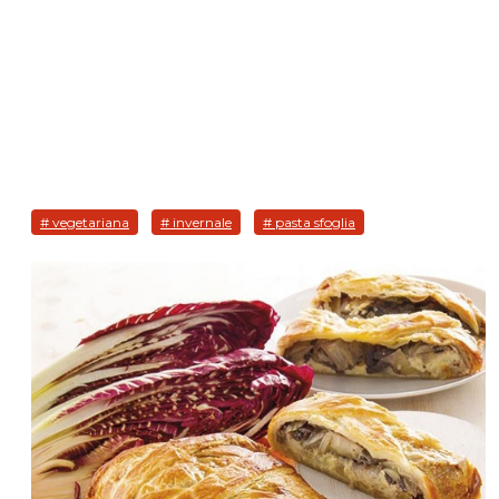
# vegetariana
# invernale
# pasta sfoglia