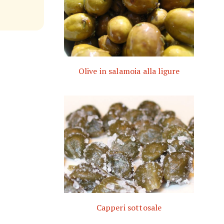
Olive in salamoia alla ligure
Capperi sottosale