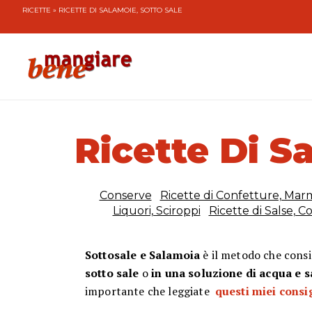
RICETTE
» RICETTE DI SALAMOIE, SOTTO SALE
Ricette Di S
Conserve
Ricette di Confetture, Mar
Liquori, Sciroppi
Ricette di Salse, C
Sottosale e Salamoia
è il metodo che consi
sotto sale
o
in una soluzione di acqua e s
importante che leggiate
questi miei consi