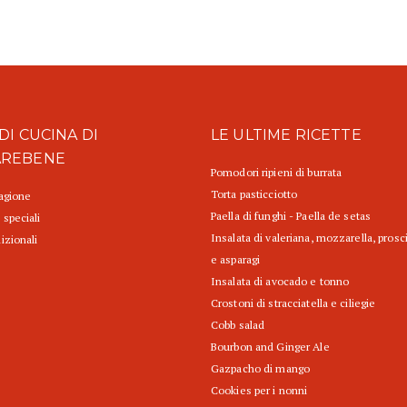
DI CUCINA DI
LE ULTIME RICETTE
AREBENE
Pomodori ripieni di burrata
Torta pasticciotto
tagione
Paella di funghi - Paella de setas
 speciali
Insalata di valeriana, mozzarella, prosc
izionali
e asparagi
Insalata di avocado e tonno
Crostoni di stracciatella e ciliegie
Cobb salad
Bourbon and Ginger Ale
Gazpacho di mango
Cookies per i nonni