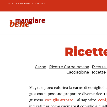
RICETTE
» RICETTE DI CONIGLIO
Ricett
Carne
Ricette Carne bovina
Ricette
Cacciagione
Ricette
Magra e poco calorica la carne di coniglio h
gustosa si possono preparare diverse ricette
gustoso
coniglio arrosto
al saporito
coni
indicati per come cucinare il coniglio è quell