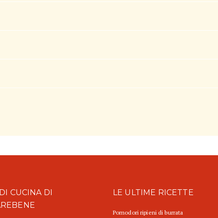
DI CUCINA DI
LE ULTIME RICETTE
AREBENE
Pomodori ripieni di burrata