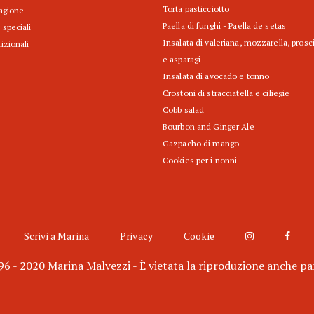
Torta pasticciotto
tagione
Paella di funghi - Paella de setas
 speciali
Insalata di valeriana, mozzarella, prosc
izionali
e asparagi
Insalata di avocado e tonno
Crostoni di stracciatella e ciliegie
Cobb salad
Bourbon and Ginger Ale
Gazpacho di mango
Cookies per i nonni
Scrivi a Marina
Privacy
Cookie
6 - 2020 Marina Malvezzi - È vietata la riproduzione anche pa