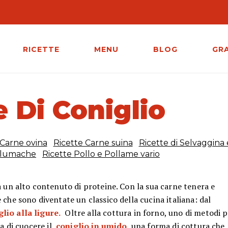
RICETTE
MENU
BLOG
GR
e Di Coniglio
 Carne ovina
Ricette Carne suina
Ricette di Selvaggina 
 lumache
Ricette Pollo e Pollame vario
a un alto contenuto di proteine. Con la sua carne tenera e
 che sono diventate un classico della cucina italiana: dal
glio alla ligure.
Oltre alla cottura in forno, uno di metodi p
a di cuocere il
coniglio in umido
una forma di cottura che