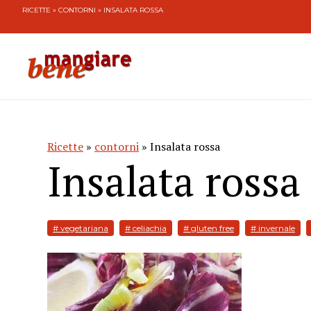
RICETTE
»
CONTORNI
» INSALATA ROSSA
Ricette
»
contorni
» Insalata rossa
Insalata rossa
# vegetariana
# celiachia
# gluten free
# invernale