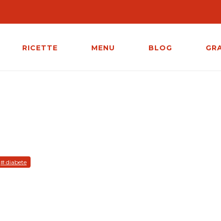
RICETTE
MENU
BLOG
GR
# diabete