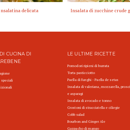
Insalatina delicata
Insalata di zucchine crude 
DI CUCINA DI
LE ULTIME RICETTE
AREBENE
Pomodori ripieni di burrata
Torta pasticciotto
tagione
Paella di funghi - Paella de setas
 speciali
Insalata di valeriana, mozzarella, prosc
izionali
e asparagi
Insalata di avocado e tonno
Crostoni di stracciatella e ciliegie
Cobb salad
Bourbon and Ginger Ale
Gazpacho di mango