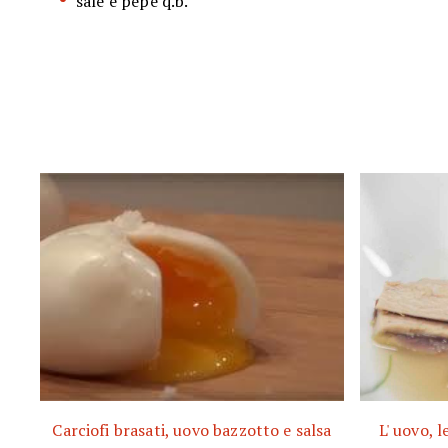
sale e pepe q.b.
Carciofi brasati, uovo bazzotto e salsa
L' uovo, l