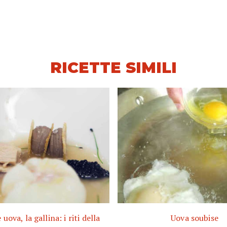
RICETTE SIMILI
e uova, la gallina: i riti della
Uova soubise