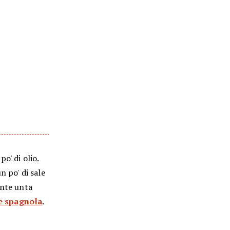
po' di olio.
n po' di sale
ente unta
e spagnola
.