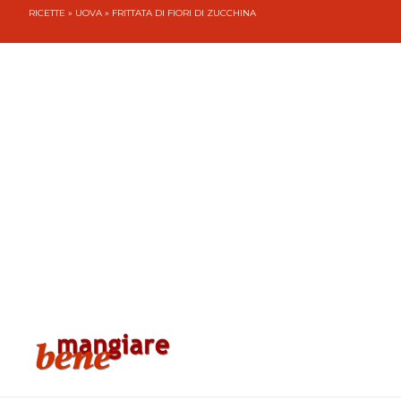
RICETTE
»
UOVA
» FRITTATA DI FIORI DI ZUCCHINA