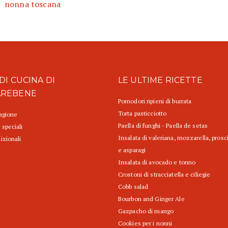
nonna toscana
DI CUCINA DI
LE ULTIME RICETTE
AREBENE
Pomodori ripieni di burrata
Torta pasticciotto
tagione
Paella di funghi - Paella de setas
 speciali
Insalata di valeriana, mozzarella, prosc
izionali
e asparagi
Insalata di avocado e tonno
Crostoni di stracciatella e ciliegie
Cobb salad
Bourbon and Ginger Ale
Gazpacho di mango
Cookies per i nonni