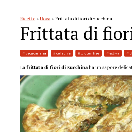
Ricette
»
Uova
» Frittata di fiori di zucchina
Frittata di fio
# vegetariana
# celiachia
# gluten free
# estiva
# d
La
frittata di fiori di zucchina
ha un sapore delicat