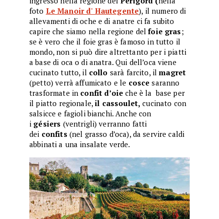
ingresso nella regione del
Perigord (
nella
foto
Le Manoir d' Hautegente
), il numero di
allevamenti di oche e di anatre ci fa subito
capire che siamo nella regione del
foie gras
;
se è vero che il foie gras è famoso in tutto il
mondo, non si può dire altrettanto per i piatti
a base di oca o di anatra. Qui dell’oca viene
cucinato tutto, il
collo
sarà farcito, il
magret
(petto) verrà affumicato e le
cosce
saranno
trasformate in
confit d’oie
che è la base per
il piatto regionale,
il cassoulet,
cucinato con
salsicce e fagioli bianchi. Anche con
i
gésiers
(ventrigli) verranno fatti
dei
confits
(nel grasso d’oca), da servire caldi
abbinati a una insalate verde.