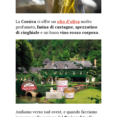
La
Corsica
ci offre un
olio d’oliva
molto
profumato,
farina di castagne
,
spezzatino
di cinghiale
e un buon
vino rosso corposo
.
Andiamo verso sud ovest, e quando facciamo