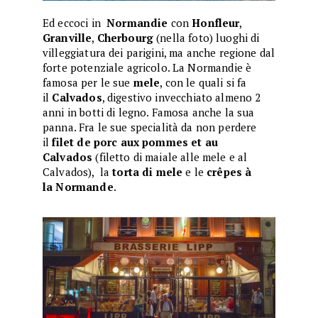
Ed eccoci in
Normandie
con
Honfleur
,
Granville
,
Cherbourg
(nella foto) luoghi di
villeggiatura dei parigini, ma anche regione dal
forte potenziale agricolo. La Normandie è
famosa per le sue
mele
, con le quali si fa
il
Calvados
, digestivo invecchiato almeno 2
anni in botti di legno. Famosa anche la sua
panna. Fra le sue specialità da non perdere
il
filet de porc aux pommes et au
Calvados
(filetto di maiale alle mele e al
Calvados), la
torta di mele
e le
crêpes à
la
Normande
.