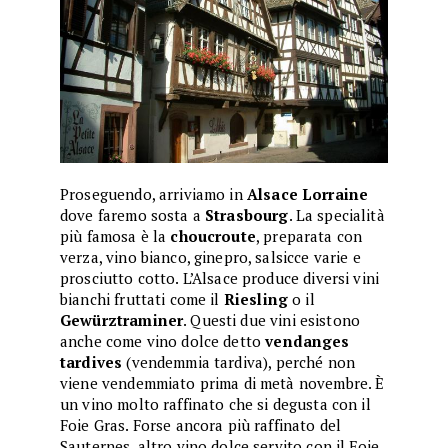
Proseguendo, arriviamo in
Alsace Lorraine
dove faremo sosta a
Strasbourg
. La specialità
più famosa è la
choucroute
, preparata con
verza, vino bianco, ginepro, salsicce varie e
prosciutto cotto. L’Alsace produce diversi vini
bianchi fruttati come il
Riesling
o il
Gewürztraminer
. Questi due vini esistono
anche come vino dolce detto
vendanges
tardives
(vendemmia tardiva), perché non
viene vendemmiato prima di metà novembre. È
un vino molto raffinato che si degusta con il
Foie Gras. Forse ancora più raffinato del
Sauternes, altro vino dolce servito con il Foie