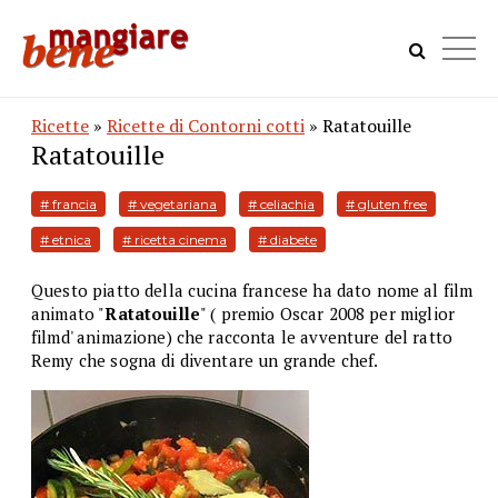
Ricette
»
Ricette di Contorni cotti
» Ratatouille
Ratatouille
# francia
# vegetariana
# celiachia
# gluten free
# etnica
# ricetta cinema
# diabete
Questo piatto della cucina francese ha dato nome al film
animato "
Ratatouille
" ( premio Oscar 2008 per miglior
filmd' animazione) che racconta le avventure del ratto
Remy che sogna di diventare un grande chef.