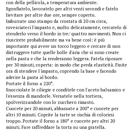
con della pellicola, a temperatura ambiente.
Sgonfiatelo, lavoratelo per altri venti secondi e fatelo
lievitare per altre due ore, sempre coperto.
Imburrate uno stampo da crostata di 20 cm circa,
rovesciateci l'impasto e, molto delicatamente, cercatelo di
stenderlo verso il bordo in tre/ quattro movimenti. Non ci
riuscirete probabilmente ma va bene così: è più
importante qui avere un tocco leggero e cercare di non
distruggere tutte quelle bolle d'aria che si sono create
nella pasta e che la renderanno leggera. Fatela riposare
per 30 minuti, coperta: in modo che perda elasticità. Finite
ora di stendere l'impasto, coprendo la base e facendo
aderire la pasta al bordo.
Portate il forno a 220°.
Snocciolate le ciliegie e conditele con l'aceto balsamico e
l'essenza di mandorle. Versatele nella tortiera,
spolverizzandole con lo zucchero rimasto.
Cuocete per 20 minuti, abbassate a 200° e cuocete per
altri 10 minuti. Coprite la tarte se rischia di colorirsi
troppo. Portate il forno a 180° e cuocete per altri 20
minuti. Fare raffreddare la torta su una gratella.