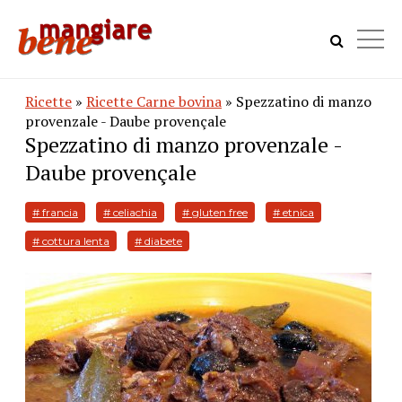
Ricette
»
Ricette Carne bovina
» Spezzatino di manzo
provenzale - Daube provençale
Spezzatino di manzo provenzale -
Daube provençale
# francia
# celiachia
# gluten free
# etnica
# cottura lenta
# diabete