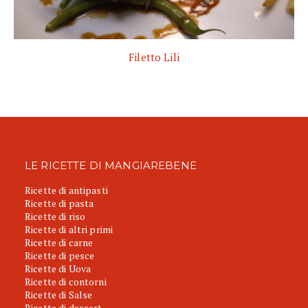
Filetto Lili
LE RICETTE DI MANGIAREBENE
Ricette di antipasti
Ricette di pasta
Ricette di riso
Ricette di altri primi
Ricette di carne
Ricette di pesce
Ricette di Uova
Ricette di contorni
Ricette di Salse
Ricette di dessert