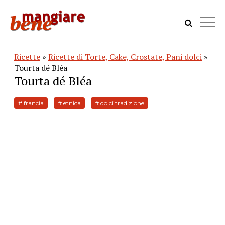
Ricette
»
Ricette di Torte, Cake, Crostate, Pani dolci
»
Tourta dé Bléa
Tourta dé Bléa
# francia
# etnica
# dolci tradizione