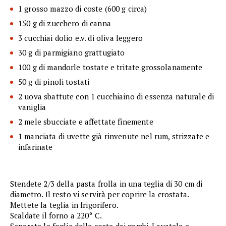
1 grosso mazzo di coste (600 g circa)
150 g di zucchero di canna
3 cucchiai dolio e.v. di oliva leggero
30 g di parmigiano grattugiato
100 g di mandorle tostate e tritate grossolanamente
50 g di pinoli tostati
2 uova sbattute con 1 cucchiaino di essenza naturale di
vaniglia
2 mele sbucciate e affettate finemente
1 manciata di uvette già rinvenute nel rum, strizzate e
infarinate
Stendete 2/3 della pasta frolla in una teglia di 30 cm di
diametro. Il resto vi servirà per coprire la crostata.
Mettete la teglia in frigorifero.
Scaldate il forno a 220° C.