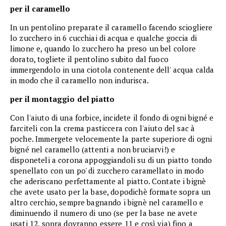
per il caramello
In un pentolino preparate il caramello facendo sciogliere
lo zucchero in 6 cucchiai di acqua e qualche goccia di
limone e, quando lo zucchero ha preso un bel colore
dorato, togliete il pentolino subito dal fuoco
immergendolo in una ciotola contenente dell' acqua calda
in modo che il caramello non indurisca.
per il montaggio del piatto
Con l'aiuto di una forbice, incidete il fondo di ogni bigné e
farciteli con la crema pasticcera con l'aiuto del sac à
poche. Immergete velocemente la parte superiore di ogni
bigné nel caramello (attenti a non bruciarvi!) e
disponeteli a corona appoggiandoli su di un piatto tondo
spenellato con un po' di zucchero caramellato in modo
che aderiscano perfettamente al piatto. Contate i bignè
che avete usato per la base, dopodichè formate sopra un
altro cerchio, sempre bagnando i bignè nel caramello e
diminuendo il numero di uno (se per la base ne avete
usati 12, sopra dovranno essere 11 e così via) fino a