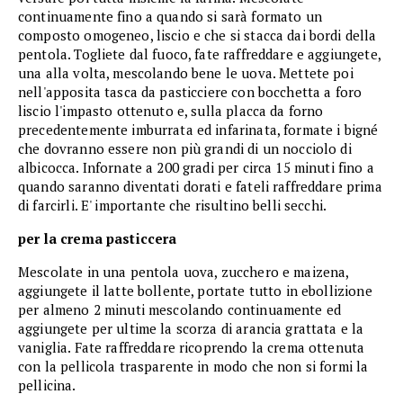
continuamente fino a quando si sarà formato un
composto omogeneo, liscio e che si stacca dai bordi della
pentola. Togliete dal fuoco, fate raffreddare e aggiungete,
una alla volta, mescolando bene le uova. Mettete poi
nell'apposita tasca da pasticciere con bocchetta a foro
liscio l'impasto ottenuto e, sulla placca da forno
precedentemente imburrata ed infarinata, formate i bigné
che dovranno essere non più grandi di un nocciolo di
albicocca. Infornate a 200 gradi per circa 15 minuti fino a
quando saranno diventati dorati e fateli raffreddare prima
di farcirli. E' importante che risultino belli secchi.
per la crema pasticcera
Mescolate in una pentola uova, zucchero e maizena,
aggiungete il latte bollente, portate tutto in ebollizione
per almeno 2 minuti mescolando continuamente ed
aggiungete per ultime la scorza di arancia grattata e la
vaniglia. Fate raffreddare ricoprendo la crema ottenuta
con la pellicola trasparente in modo che non si formi la
pellicina.