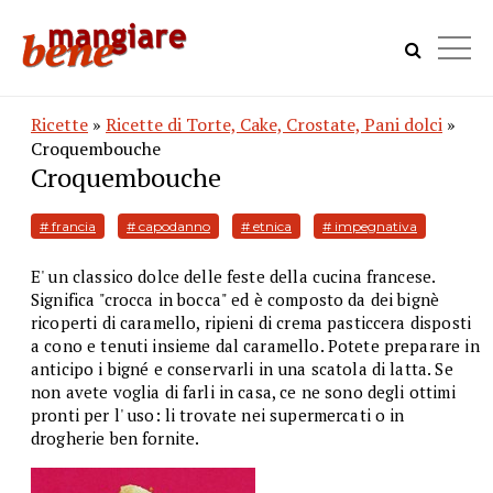
Ricette
»
Ricette di Torte, Cake, Crostate, Pani dolci
»
Croquembouche
Croquembouche
# francia
# capodanno
# etnica
# impegnativa
E' un classico dolce delle feste della cucina francese.
Significa "crocca in bocca" ed è composto da dei bignè
ricoperti di caramello, ripieni di crema pasticcera disposti
a cono e tenuti insieme dal caramello. Potete preparare in
anticipo i bigné e conservarli in una scatola di latta. Se
non avete voglia di farli in casa, ce ne sono degli ottimi
pronti per l' uso: li trovate nei supermercati o in
drogherie ben fornite.