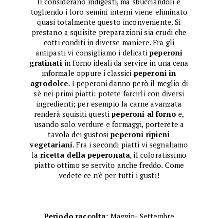
li considerano indigesti, ma sbucciandoli e
togliendo i loro semini interni viene eliminato
quasi totalmente questo inconveniente. Si
prestano a squisite preparazioni sia crudi che
cotti conditi in diverse maniere. Fra gli
antipasti vi consigliamo i delicati
peperoni
gratinati
in forno ideali da servire in una cena
informale oppure i classici
peperoni in
agrodolce
. I peperoni danno però il meglio di
sè nei primi piatti: potete farcirli con diversi
ingredienti; per esempio la carne avanzata
renderà squisiti questi
peperoni al forno
e,
usando solo verdure e formaggi, porterete a
tavola dei gustosi
peperoni ripieni
vegetariani
. Fra i secondi piatti vi segnaliamo
la
ricetta della peperonata
, il coloratissimo
piatto ottimo se servito anche freddo. Come
vedete ce n'è per tutti i gusti!
Periodo raccolta
: Maggio- Settembre