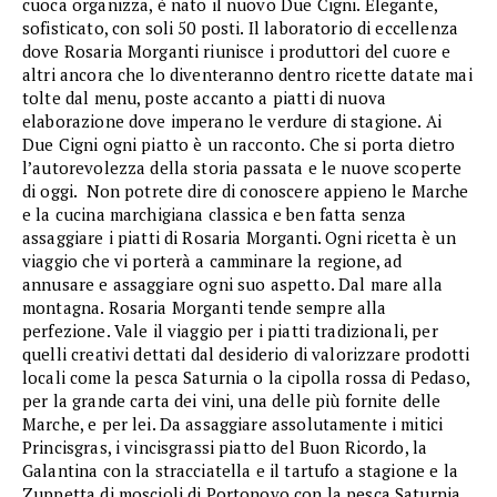
cuoca organizza, è nato il nuovo Due Cigni. Elegante,
sofisticato, con soli 50 posti. Il laboratorio di eccellenza
dove Rosaria Morganti riunisce i produttori del cuore e
altri ancora che lo diventeranno dentro ricette datate mai
tolte dal menu, poste accanto a piatti di nuova
elaborazione dove imperano le verdure di stagione. Ai
Due Cigni ogni piatto è un racconto. Che si porta dietro
l’autorevolezza della storia passata e le nuove scoperte
di oggi. Non potrete dire di conoscere appieno le Marche
e la cucina marchigiana classica e ben fatta senza
assaggiare i piatti di Rosaria Morganti. Ogni ricetta è un
viaggio che vi porterà a camminare la regione, ad
annusare e assaggiare ogni suo aspetto. Dal mare alla
montagna. Rosaria Morganti tende sempre alla
perfezione. Vale il viaggio per i piatti tradizionali, per
quelli creativi dettati dal desiderio di valorizzare prodotti
locali come la pesca Saturnia o la cipolla rossa di Pedaso,
per la grande carta dei vini, una delle più fornite delle
Marche, e per lei. Da assaggiare assolutamente i mitici
Princisgras, i vincisgrassi piatto del Buon Ricordo, la
Galantina con la stracciatella e il tartufo a stagione e la
Zuppetta di moscioli di Portonovo con la pesca Saturnia.