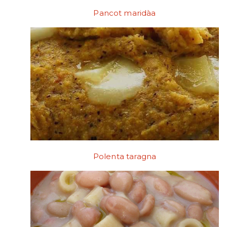
Pancot maridàa
Polenta taragna