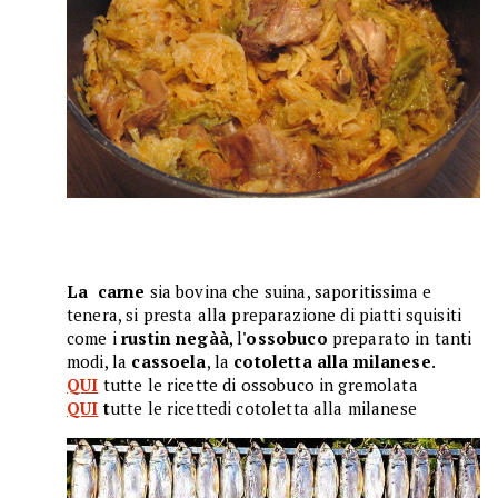
La carne
sia bovina che suina, saporitissima e
tenera, si presta alla preparazione di piatti squisiti
come i
rustin negàà
, l
'ossobuco
preparato in tanti
modi, la
cassoela
, la
cotoletta alla milanese
.
QUI
tutte le ricette di ossobuco in gremolata
QUI
t
utte le ricettedi cotoletta alla milanese