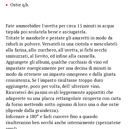
Ostie q.b.
Fate ammorbidire l'uvetta per circa 15 minuti in acqua
tiepida poi scolatela bene e asciugatela.
Tritate le mandorle e pestate gli amaretti in modo da
ridurli in polvere. Versateli in una ciotola e mescolateli
alla farina, allo zucchero, all'uvetta, ai fichi secchi
sminuzzati, al lievito, ed infine alla cannella.
Aggiungete gli albumi, qualche cucchiaio di vino ed
impastate energicamente per una decina di minuti in
modo da ottenere un impasto omogeneo e dalla giusta
consistenza. Se l'impasto risultasse troppo duro
aggiungete, poco per volta, dell' ulteriore vino.
Ricavateci dei panini ovali leggermente appiattiti che
adagerete su una placca rettangolare ricoperta con carta
da forno mettendo sotto ognuno di loro una o due ostie
(dipende dalla grandezza).
Infornare a 180° e farli cuocere fino a quando
risulteranno ben secchi anche internamente (spezzatene
uno!).