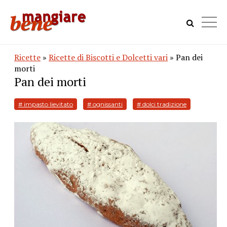
Ricette
»
Ricette di Biscotti e Dolcetti vari
» Pan dei
morti
Pan dei morti
# impasto lievitato
# ognissanti
# dolci tradizione