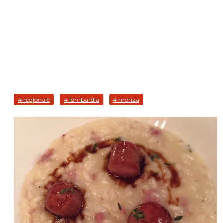
# regionale
# lombardia
# monza