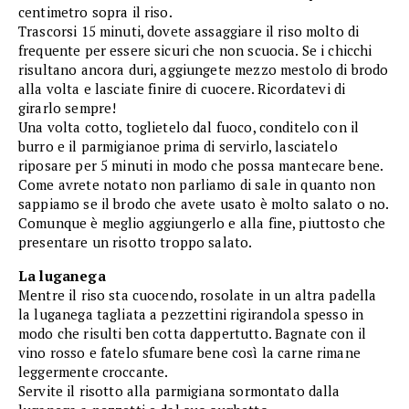
centimetro sopra il riso.
Trascorsi 15 minuti, dovete assaggiare il riso molto di
frequente per essere sicuri che non scuocia. Se i chicchi
risultano ancora duri, aggiungete mezzo mestolo di brodo
alla volta e lasciate finire di cuocere. Ricordatevi di
girarlo sempre!
Una volta cotto, toglietelo dal fuoco, conditelo con il
burro e il parmigianoe prima di servirlo, lasciatelo
riposare per 5 minuti in modo che possa mantecare bene.
Come avrete notato non parliamo di sale in quanto non
sappiamo se il brodo che avete usato è molto salato o no.
Comunque è meglio aggiungerlo e alla fine, piuttosto che
presentare un risotto troppo salato.
La luganega
Mentre il riso sta cuocendo, rosolate in un altra padella
la luganega tagliata a pezzettini rigirandola spesso in
modo che risulti ben cotta dappertutto. Bagnate con il
vino rosso e fatelo sfumare bene così la carne rimane
leggermente croccante.
Servite il risotto alla parmigiana sormontato dalla