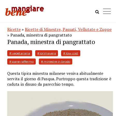
Ricette
»
Ricette di Minestre, Passati, Vellutate e Zuppe
» Panada, minestra di pangrattato
Panada, minestra di pangrattato
# vegetariana
# primavera
# low cost
# pane raffermo
# minestre in brodo
Questa tipica minestra milanese veniva abitualmente
servita il giorno di Pasqua. Purtroppo questa tradizione è
caduta in disuso da parecchio tempo.