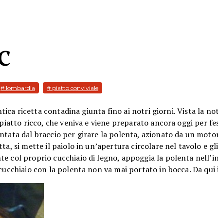
c
# lombardia
# piatto conviviale
ntica ricetta contadina giunta fino ai notri giorni. Vista la no
 piatto ricco, che veniva e viene preparato ancora oggi per fe
ntata dal braccio per girare la polenta, azionato da un motor
a, si mette il paiolo in un’apertura circolare nel tavolo e gli 
e col proprio cucchiaio di legno, appoggia la polenta nell’i
 cucchiaio con la polenta non va mai portato in bocca. Da qui