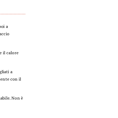
poi a
accio
 il calore
liati a
ente con il
iabile. Non è