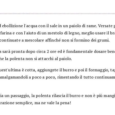
 ebollizione l'acqua con il sale in un paiolo di rame. Versate 
 farina e con l'aiuto di un mestolo di legno, meglio usare il br
 continuate a mescolare affinché non si formino dei grumi.
a sarà pronta dopo circa 2 ore ed è fondamentale dosare bene
e la polenta non si attacchi al paiolo.
st'ultima è cotta, aggiungete il burro e poi il formaggio, tag
 amalgamandoli a poco a poco, rimestando il tutto continuam
lia un passaggio, la polenta rilascia il burro e non è più mang
razione semplice, ma ne vale la pena!