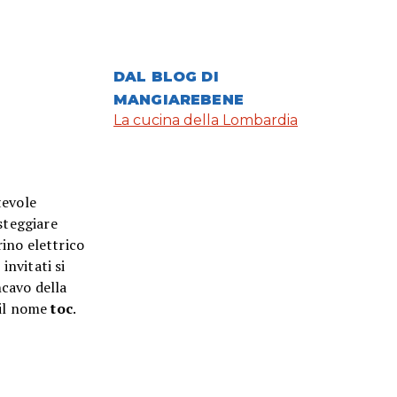
DAL BLOG DI
MANGIAREBENE
La cucina della Lombardia
tevole
steggiare
ino elettrico
invitati si
ncavo della
 il nome
toc
.