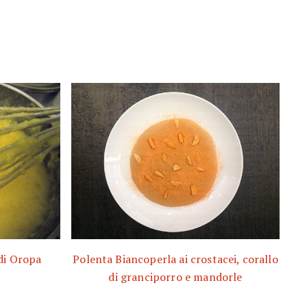
di Oropa
Polenta Biancoperla ai crostacei, corallo
di granciporro e mandorle