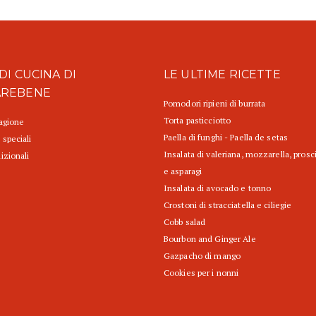
DI CUCINA DI
LE ULTIME RICETTE
AREBENE
Pomodori ripieni di burrata
Torta pasticciotto
tagione
Paella di funghi - Paella de setas
 speciali
Insalata di valeriana, mozzarella, prosc
izionali
e asparagi
Insalata di avocado e tonno
Crostoni di stracciatella e ciliegie
Cobb salad
Bourbon and Ginger Ale
Gazpacho di mango
Cookies per i nonni