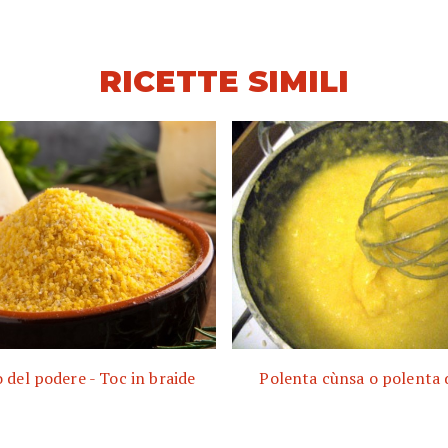
RICETTE SIMILI
 del podere - Toc in braide
Polenta cùnsa o polenta 