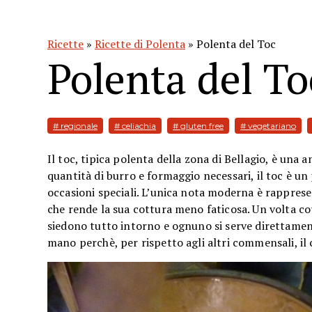
Ricette
»
Ricette di Polenta
» Polenta del Toc
Polenta del To
# regionale
# celiachia
# gluten free
# vegetariano
Il toc, tipica polenta della zona di Bellagio, è una a
quantità di burro e formaggio necessari, il toc è un
occasioni speciali. L’unica nota moderna è rapprese
che rende la sua cottura meno faticosa. Un volta cott
siedono tutto intorno e ognuno si serve direttament
mano perchè, per rispetto agli altri commensali, il