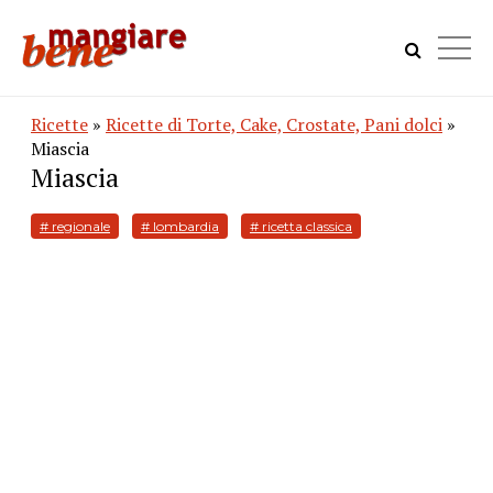
Ricette
»
Ricette di Torte, Cake, Crostate, Pani dolci
»
Miascia
Miascia
# regionale
# lombardia
# ricetta classica