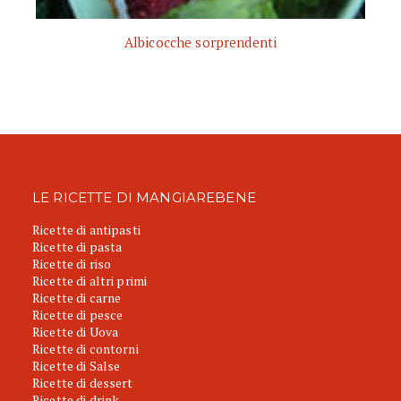
Albicocche sorprendenti
LE RICETTE DI MANGIAREBENE
Ricette di antipasti
Ricette di pasta
Ricette di riso
Ricette di altri primi
Ricette di carne
Ricette di pesce
Ricette di Uova
Ricette di contorni
Ricette di Salse
Ricette di dessert
Ricette di drink