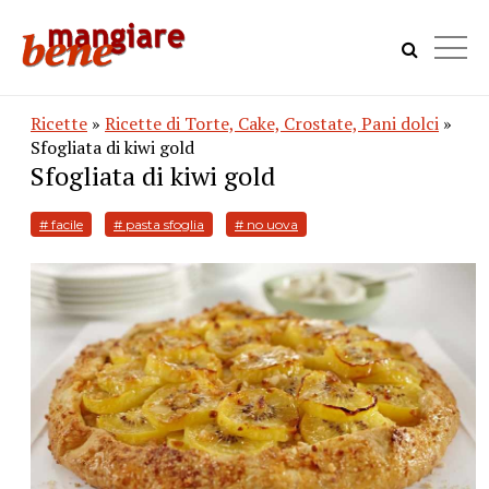
Ricette
»
Ricette di Torte, Cake, Crostate, Pani dolci
»
Sfogliata di kiwi gold
Sfogliata di kiwi gold
# facile
# pasta sfoglia
# no uova