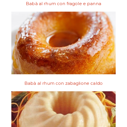
Babà al rhum con fragole e panna
Babà al rhum con zabaglione caldo