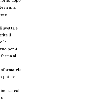
 giorno dopo
te in una
Deve
i uvetta e
rite il
o la
orno per 4
 ferma al
i sformatela
to potete
tinenza col
ro