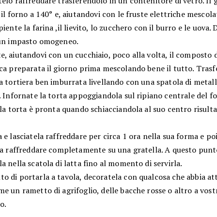
elo raffreddare trasferendolo in un contenitore di vetro. Il
 il forno a 140° e, aiutandovi con le fruste elettriche mescola
piente la farina ,il lievito, lo zucchero con il burro e le uova. 
 un impasto omogeneo.
, aiutandovi con un cucchiaio, poco alla volta, il composto d
ca preparata il giorno prima mescolando bene il tutto. Trasfe
a tortiera ben imburrata livellando con una spatola di metall
. Infornate la torta appoggiandola sul ripiano centrale del f
 la torta è pronta quando schiacciandola al suo centro risulta
 e lasciatela raffreddare per circa 1 ora nella sua forma e po
ela raffreddare completamente su una gratella. A questo pun
a nella scatola di latta fino al momento di servirla.
o di portarla a tavola, decoratela con qualcosa che abbia at
e un rametto di agrifoglio, delle bacche rosse o altro a vost
o.