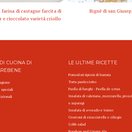
 farina di castagne farcita di
Bignè di san Giuse
r e cioccolato varietà criollo
DI CUCINA DI
LE ULTIME RICETTE
AREBENE
Pomodori ripieni di burrata
Torta pasticciotto
tagione
Paella di funghi - Paella de setas
 speciali
Insalata di valeriana, mozzarella, prosc
izionali
e asparagi
Insalata di avocado e tonno
Crostoni di stracciatella e ciliegie
Cobb salad
Bourbon and Ginger Ale