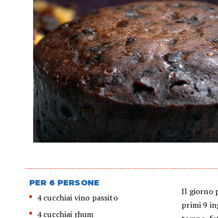
PER 6 PERSONE
Il giorno 
4 cucchiai vino passito
primi 9 in
4 cucchiai rhum