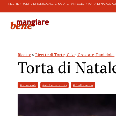
RICETTE
»
RICETTE DI TORTE, CAKE, CROSTATE, PANI DOLCI
» TORTA DI NATALE AL
Ricette
»
Ricette di Torte, Cake, Crostate, Pani dolci
Torta di Natale
# invernale
# dolce natalizio
# frutta secca