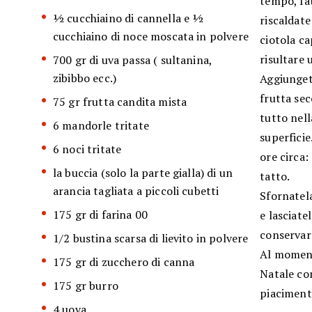
tempo, fat
½ cucchiaino di cannella e ½
riscaldate
cucchiaino di noce moscata in polvere
ciotola ca
risultare
700 gr di uva passa ( sultanina,
zibibbo ecc.)
Aggiungete
frutta sec
75 gr frutta candita mista
tutto nell
6 mandorle tritate
superficie
6 noci tritate
ore circa:
la buccia (solo la parte gialla) di un
tatto.
arancia tagliata a piccoli cubetti
Sfornatela
175 gr di farina 00
e lasciat
conservarl
1/2 bustina scarsa di lievito in polvere
Al moment
175 gr di zucchero di canna
Natale com
175 gr burro
piaciment
4 uova