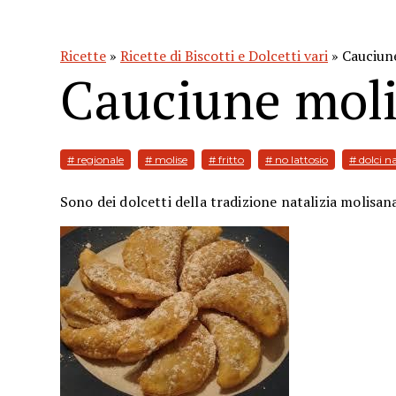
Ricette
»
Ricette di Biscotti e Dolcetti vari
» Cauciun
Cauciune moli
# regionale
# molise
# fritto
# no lattosio
# dolci na
Sono dei dolcetti della tradizione natalizia molisan