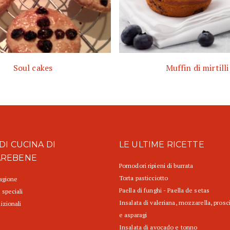
Soul cakes
Muffin di mirtilli
DI CUCINA DI
LE ULTIME RICETTE
AREBENE
Pomodori ripieni di burrata
Torta pasticciotto
tagione
Paella di funghi - Paella de setas
 speciali
Insalata di valeriana, mozzarella, prosc
izionali
e asparagi
Insalata di avocado e tonno