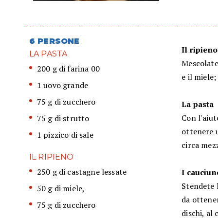
6 PERSONE
Il ripieno
LA PASTA
Mescolate 
200 g di farina 00
e il miele
1 uovo grande
75 g di zucchero
La pasta
Con l'aiut
75 g di strutto
ottenere 
1 pizzico di sale
circa mezz
IL RIPIENO
250 g di castagne lessate
I cauciu
Stendete l
50 g di miele,
da ottener
75 g di zucchero
dischi, al