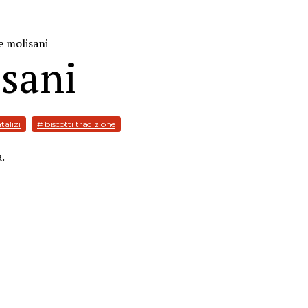
e molisani
sani
talizi
# biscotti tradizione
a.