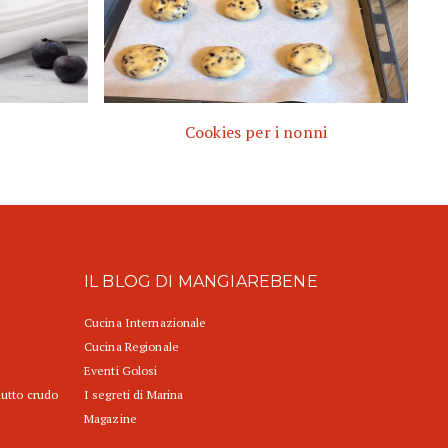
Cookies per i nonni
IL BLOG DI MANGIAREBENE
Cucina Internazionale
Cucina Regionale
Eventi Golosi
iutto crudo
I segreti di Marina
Magazine