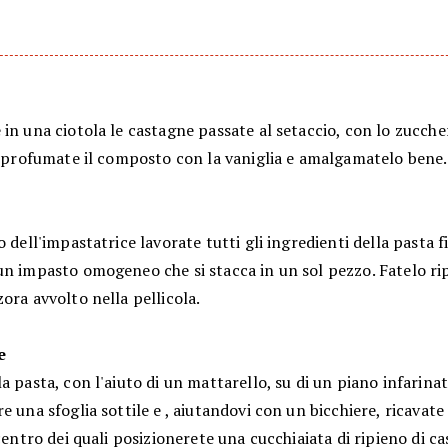
in una ciotola le castagne passate al setaccio, con lo zuccher
; profumate il composto con la vaniglia e amalgamatelo bene.
o dell'impastatrice lavorate tutti gli ingredienti della pasta f
un impasto omogeneo che si stacca in un sol pezzo. Fatelo ri
ora avvolto nella pellicola.
ne
a pasta, con l'aiuto di un mattarello, su di un piano infarina
e una sfoglia sottile e , aiutandovi con un bicchiere, ricavate 
 centro dei quali posizionerete una cucchiaiata di ripieno di c