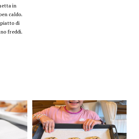
hetta in
ben caldo.
 piatto di
no freddi.