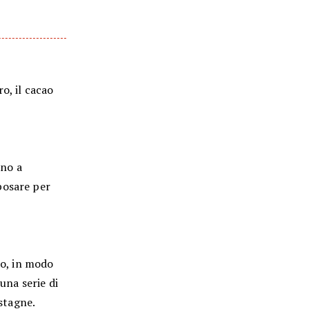
o, il cacao
ino a
posare per
to, in modo
una serie di
astagne.