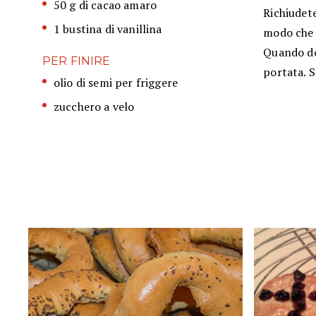
50 g di cacao amaro
Richiudet
1 bustina di vanillina
modo che s
Quando dor
PER FINIRE
portata. S
olio di semi per friggere
zucchero a velo