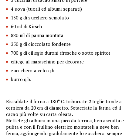
4 uova (tuorli ed albumi separati)
130 g di zucchero semolato
60 ml di Kirsch
880 ml di panna montata
250 g di cioccolato fondente
700 g di ciliegie duroni (fresche o sotto spirito)
ciliege al maraschino per decorare
zuccchero a velo q.b
burro q.b.
Riscaldate il forno a 180° C. Imburrate 2 teglie tonde a
cerniera da 20 cm di diametro. Setacciate la farina ed il
cacao più volte su carta oleata.
Mettete gli albumi in una piccola terrina, ben asciutta e
pulita e con il frullino elettrico montateli a neve ben
ferma, aggiungendo gradulamente lo zucchero, sempre