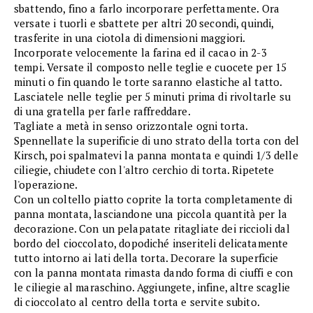
sbattendo, fino a farlo incorporare perfettamente. Ora
versate i tuorli e sbattete per altri 20 secondi, quindi,
trasferite in una ciotola di dimensioni maggiori.
Incorporate velocemente la farina ed il cacao in 2-3
tempi. Versate il composto nelle teglie e cuocete per 15
minuti o fin quando le torte saranno elastiche al tatto.
Lasciatele nelle teglie per 5 minuti prima di rivoltarle su
di una gratella per farle raffreddare.
Tagliate a metà in senso orizzontale ogni torta.
Spennellate la superificie di uno strato della torta con del
Kirsch, poi spalmatevi la panna montata e quindi 1/3 delle
ciliegie, chiudete con l'altro cerchio di torta. Ripetete
l'operazione.
Con un coltello piatto coprite la torta completamente di
panna montata, lasciandone una piccola quantità per la
decorazione. Con un pelapatate ritagliate dei riccioli dal
bordo del cioccolato, dopodiché inseriteli delicatamente
tutto intorno ai lati della torta. Decorare la superficie
con la panna montata rimasta dando forma di ciuffi e con
le ciliegie al maraschino. Aggiungete, infine, altre scaglie
di cioccolato al centro della torta e servite subito.