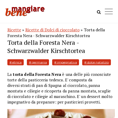
Ricette
»
Ricette di Dolci di cioccolato
» Torta della
Foresta Nera - Schwarzwalder Kirschtortea
Torta della Foresta Nera -
Schwarzwalder Kirschtortea
# etnica
# germania
# impegnativa
# dolce natalizio
La
torta della Foresta Nera
è una delle più conosciute
torte della pasticceria tedesca. E' composta da
diversi strati di pan di Spagna al cioccolato, panna
montata e ciliegie e ricoperta da panna montata, scaglie
di cioccolato e ciliegie al maraschino. E' un dessert molto
impegnativo da preparare: per pasticcieri provetti.