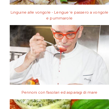
Linguine alle vongole - Lengue ‘e passero a vongole
e pummarole
Pennoni con fasolari ed asparagi di mare