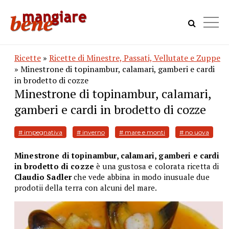
Ricette
»
Ricette di Minestre, Passati, Vellutate e Zuppe
» Minestrone di topinambur, calamari, gamberi e cardi
in brodetto di cozze
Minestrone di topinambur, calamari,
gamberi e cardi in brodetto di cozze
# impegnativa
# inverno
# mare e monti
# no uova
Minestrone di topinambur, calamari, gamberi e cardi
in brodetto di cozze
è una gustosa e colorata ricetta di
Claudio Sadler
che vede abbina in modo inusuale due
prodotii della terra con alcuni del mare.