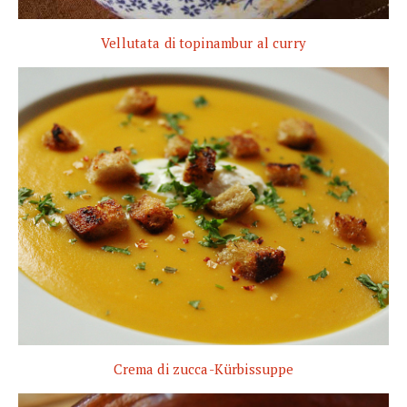
Vellutata di topinambur al curry
Crema di zucca-Kürbissuppe