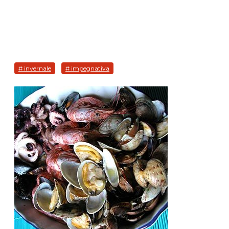
# invernale
# impegnativa