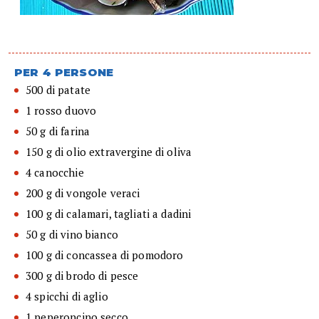
PER 4 PERSONE
500 di patate
1 rosso duovo
50 g di farina
150 g di olio extravergine di oliva
4 canocchie
200 g di vongole veraci
100 g di calamari, tagliati a dadini
50 g di vino bianco
100 g di concassea di pomodoro
300 g di brodo di pesce
4 spicchi di aglio
1 peperoncino secco