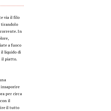
 via il filo
e tirandolo
 corrente. In
olore,
hiate a fuoco
l liquido di
il piatto.
 una
 insaporire
ora per circa
con il
re il tutto