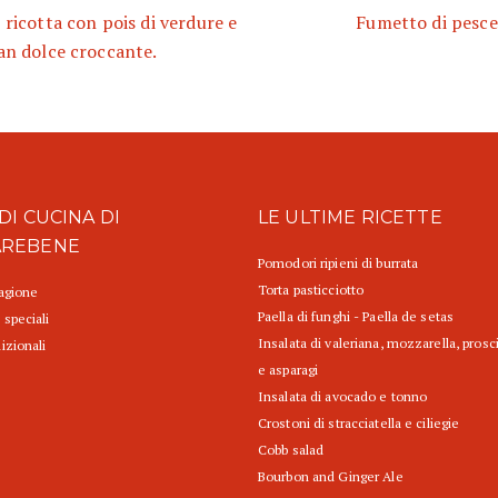
 ricotta con pois di verdure e
Fumetto di pesce
an dolce croccante.
DI CUCINA DI
LE ULTIME RICETTE
AREBENE
Pomodori ripieni di burrata
Torta pasticciotto
tagione
Paella di funghi - Paella de setas
 speciali
Insalata di valeriana, mozzarella, prosc
izionali
e asparagi
Insalata di avocado e tonno
Crostoni di stracciatella e ciliegie
Cobb salad
Bourbon and Ginger Ale