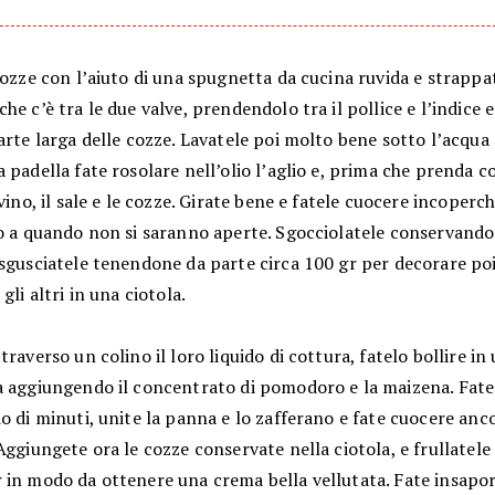
cozze con l’aiuto di una spugnetta da cucina ruvida e strappate
he c’è tra le due valve, prendendolo tra il pollice e l’indice 
arte larga delle cozze. Lavatele poi molto bene sotto l’acqua
 padella fate rosolare nell’olio l’aglio e, prima che prenda c
 vino, il sale e le cozze. Girate bene e fatele cuocere incoperc
o a quando non si saranno aperte. Sgocciolatele conservando i
sgusciatele tenendone da parte circa 100 gr per decorare poi 
 gli altri in una ciotola.
traverso un colino il loro liquido di cottura, fatelo bollire in
a aggiungendo il concentrato di pomodoro e la maizena. Fate
o di minuti, unite la panna e lo zafferano e fate cuocere anc
Aggiungete ora le cozze conservate nella ciotola, e frullatele 
in modo da ottenere una crema bella vellutata. Fate insapori