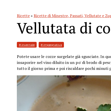
Ricette
»
Ricette di Minestre, Passati, Vellutate e Z
Vellutata di c
# invernale
# impegnativa
Potete usare le cozze surgelate già sgusciate. In qu
insaporire nel vino diluito in un po' di brodo di pes
tutto il giorno prima e poi riscaldare pochi minuti p