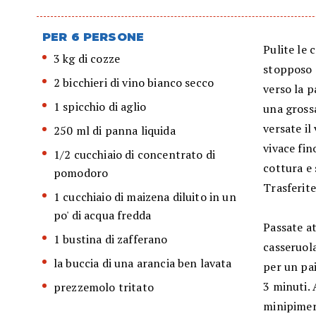
PER 6 PERSONE
Pulite le 
3 kg di cozze
stopposo c
2 bicchieri di vino bianco secco
verso la p
1 spicchio di aglio
una grossa
versate il
250 ml di panna liquida
vivace fin
1/2 cucchiaio di concentrato di
cottura e 
pomodoro
Trasferite
1 cucchiaio di maizena diluito in un
po' di acqua fredda
Passate at
1 bustina di zafferano
casseruol
la buccia di una arancia ben lavata
per un pai
3 minuti. 
prezzemolo tritato
minipimer 