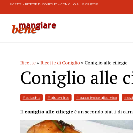
RICETTE
»
RICETTE DI CONIGLIO
» CONIGLIO ALLE CILIEGIE
Ricette
»
Ricette di Coniglio
» Coniglio alle ciliegie
Coniglio alle c
# celiachia
# gluten free
# basso indice glicemico
# est
Il
coniglio alle ciliegie
è un secondo piatti di carne