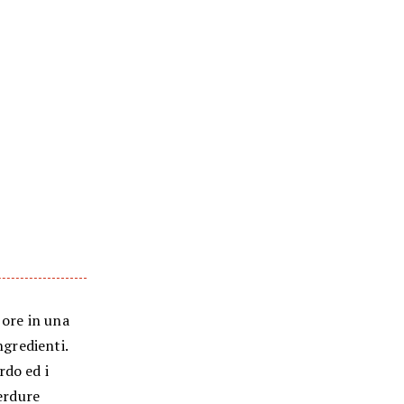
 ore in una
ngredienti.
rdo ed i
verdure