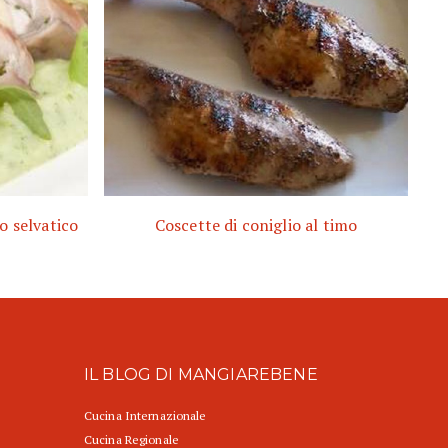
o selvatico
Coscette di coniglio al timo
IL BLOG DI MANGIAREBENE
Cucina Internazionale
Cucina Regionale