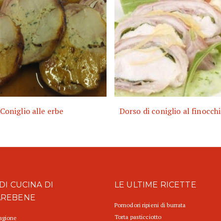
Coniglio alle erbe
Dorso di coniglio al finocchi
DI CUCINA DI
LE ULTIME RICETTE
AREBENE
Pomodori ripieni di burrata
Torta pasticciotto
tagione