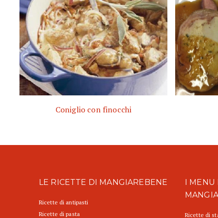
Coniglio con finocchi
LE RICETTE DI MANGIAREBENE
I MENU 
MANGI
Ricette di antipasti
Ricette di pasta
Ricette di s