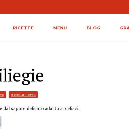
RICETTE
MENU
BLOG
GR
iliegie
ivo
# cottura lenta
 dal sapore delicato adatto ai celiaci.