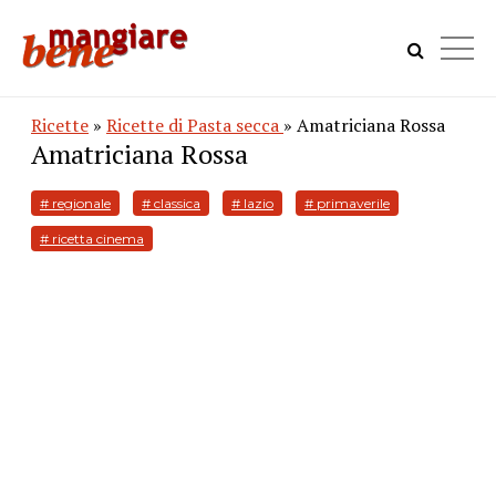
Ricette
»
Ricette di Pasta secca
» Amatriciana Rossa
Amatriciana Rossa
# regionale
# classica
# lazio
# primaverile
# ricetta cinema