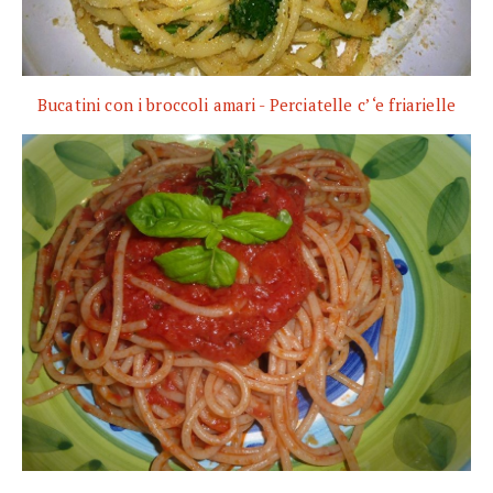
Bucatini con i broccoli amari - Perciatelle c’ ‘e friarielle