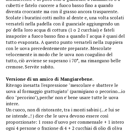
cubetti e fatelo cuocere a fuoco basso fino a quando
diventa croccante ma con il grasso ancora trasparente.
Scolate i bucatini cotti molto al dente e, una volta scolati
versateli nella padella con il guanciale aggiungendo un
po' della loro acqua di cottura (1 o 2 cucchiai) e fateli
insaporire a fuoco basso fino a quando l' acqua è quasi del
tutto evaporata. A questo punto versateli nella zuppiera
con le uova precedentemente preparate. Mescolate
velocemente in modo che le uova non coagulino del
tutto, ciò avviene se superano i 70°, ma rimangano belle
cremose. Servite subito.
Versione di un amico di Mangiarebene
.
Ritengo inesatta l'espressione "mescolare e sbattere le
uova al formaggio grattugiato" (parmigiano o pecorino...io
dico "pecorino"),perche' non e' bene usare tutte le uova
intere.
Un cuoco, non di ristorante, tra i monti sabini (...e lui se
ne intende..! ) dice che le uova devono essere così
proporzionate: 1 rosso d'uovo per commensale + 1 intero
ogni 4 persone o frazione di 4 + 2 cucchiai di olio di oliva