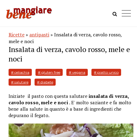
Ricette
»
antipasti
» Insalata di verza, cavolo rosso,
mele e noci
Insalata di verza, cavolo rosso, mele e
noci
# celiachia
# gluten free
# vegana
# piatto unico
# salutare
# diabete
Iniziate il pasto con questa salutare
insalata di verza,
cavolo rosso, mele e noci
. E' molto saziante e fa molto
bene alla salute in quanto è a base di ingredienti che
depurano il fegato.