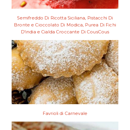
Semifreddo Di Ricotta Siciliana, Pistacchi Di
Bronte e Cioccolato Di Modica, Purea Di Fichi
D'india e Cialda Croccante Di CousCous
Favrioli di Carnevale