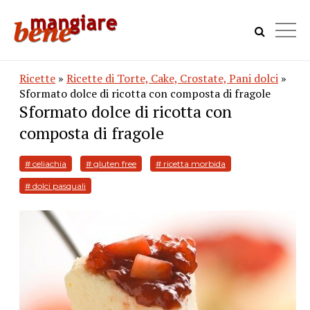
Ricette
»
Ricette di Torte, Cake, Crostate, Pani dolci
»
Sformato dolce di ricotta con composta di fragole
Sformato dolce di ricotta con
composta di fragole
# celiachia
# gluten free
# ricetta morbida
# dolci pasquali