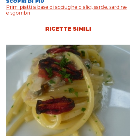
SCOPRI DI PIÙ
Primi piatti a base di acciughe o alici, sarde, sardine
e sgombri
RICETTE SIMILI