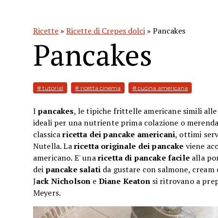
Ricette
»
Ricette di Crepes dolci
» Pancakes
Pancakes
# tutorial
# ricetta cinema
# cucina americana
I
pancakes
, le tipiche frittelle americane simili al
ideali per una nutriente prima colazione o meren
classica
ricetta dei pancake americani
, ottimi ser
Nutella. La
ricetta originale dei pancake
viene acc
americano. E' una
ricetta di pancake facile
alla po
dei
pancake salati
da gustare con salmone, cream 
J
ack Nicholson
e
Diane Keaton
si ritrovano a prep
Meyers.