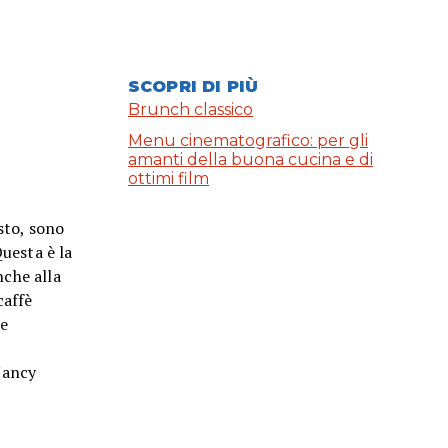
SCOPRI DI PIÙ
Brunch classico
Menu cinematografico: per gli
amanti della buona cucina e di
ottimi film
asto, sono
Questa è la
nche alla
caffè
he
Nancy