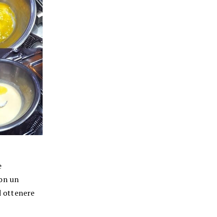
e
con un
d ottenere