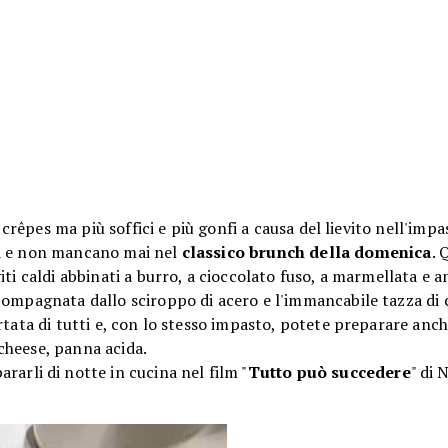
le crêpes ma più soffici e più gonfi a causa del lievito nell'imp
da e non mancano mai nel
classico brunch della domenica
. 
viti caldi abbinati a burro, a cioccolato fuso, a marmellata e a
ompagnata dallo sciroppo di acero e l'immancabile tazza di 
rtata di tutti e, con lo stesso impasto, potete preparare anc
cheese, panna acida.
ararli di notte in cucina nel film "
Tutto può succedere
" di 