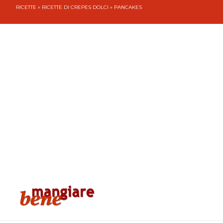
RICETTE
»
RICETTE DI CREPES DOLCI
» PANCAKES