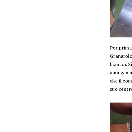
Per prima
Granarolo)
bianco). S
amalgamati
che il com
suo centro