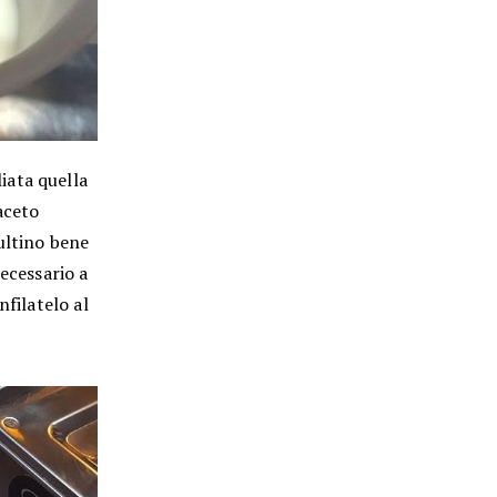
iata quella
aceto
ultino bene
ecessario a
nfilatelo al