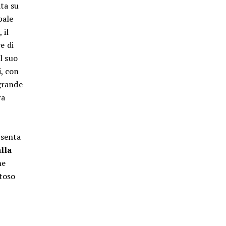
ata su
bale
 il
e di
l suo
i, con
 grande
ra
esenta
lla
ne
stoso