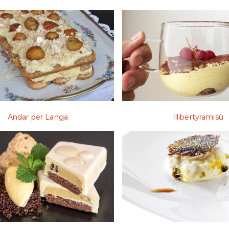
Andar per Langa
Illibertyramisù