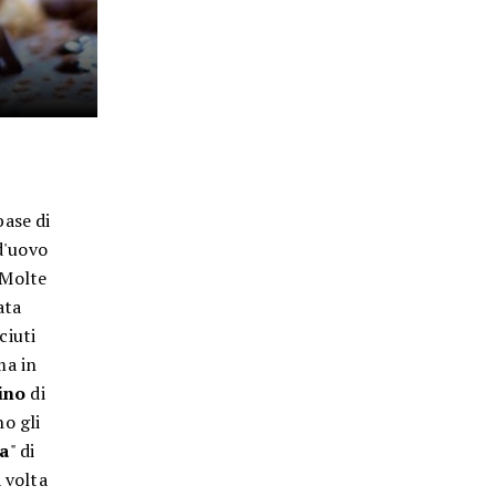
base di
d'uovo
 Molte
ata
ciuti
ma in
rino
di
o gli
a
" di
a volta