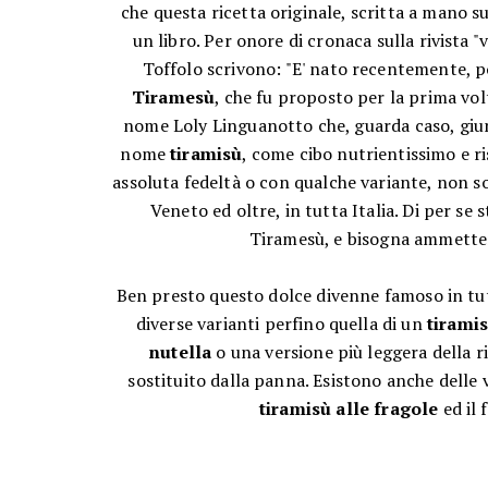
che questa ricetta originale, scritta a mano s
un libro. Per onore di cronaca sulla rivista 
Toffolo scrivono: "E' nato recentemente, poc
Tiramesù
, che fu proposto per la prima vol
nome Loly Linguanotto che, guarda caso, giung
nome
tiramisù
, come cibo nutrientissimo e r
assoluta fedeltà o con qualche variante, non so
Veneto ed oltre, in tutta Italia. Di per se
Tiramesù, e bisogna ammetter
Ben presto questo dolce divenne famoso in tut
diverse varianti perfino quella di un
tirami
nutella
o una versione più leggera della ri
sostituito dalla panna. Esistono anche delle v
tiramisù alle fragole
ed il 