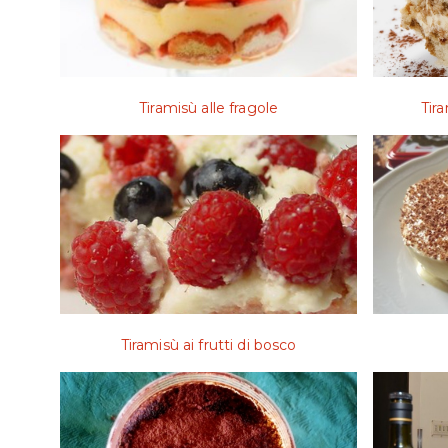
Tiramisù alle fragole
Tir
Tiramisù ai frutti di bosco