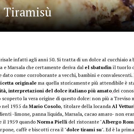
l Tiramisù
isale infatti agli anni 50. Si tratta di un dolce al cucchiaio a 
va e Marsala che certamente deriva dal
el sbatudìn
il tuorlo 
e dato come corroborante a vecchi, bambini e convalescenti.
icetta originale
ma quella storicamente più attendibile è st
ità, interpretazioni del dolce italiano più amato
dei conos
scoperto la vera origine di questo dolce: non più a Treviso 
to nel 1935 da
Mario Cosolo
, titolare della locanda
Al Vettu
edienti -limone, panna liquida, Marsala, cacao amaro- non eran
are il 1959 quando
Norma Pielli
del ristorante "
Albergo Rom
one, caffè e biscotti crea il "
dolce tirami su
". Ed è la prim