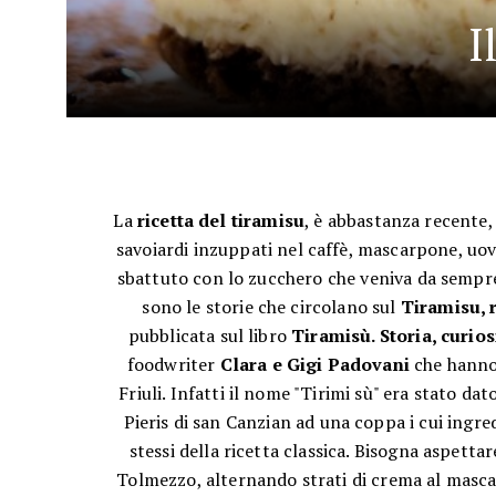
I
La
ricetta del tiramisu
, è abbastanza recente, r
savoiardi inzuppati nel caffè, mascarpone, uo
sbattuto con lo zucchero che veniva da sempr
sono le storie che circolano sul
Tiramisu, r
pubblicata sul libro
Tiramisù. Storia, curios
foodwriter
Clara e Gigi Padovani
che hanno 
Friuli. Infatti il nome "Tirimi sù" era stato da
Pieris di san Canzian ad una coppa i cui ingr
stessi della ricetta classica. Bisogna aspett
Tolmezzo, alternando strati di crema al mascarp