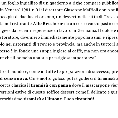
u un foglio ingiallito di un quaderno a righe compare pubblic
"vin Veneto" 1981 n.01 il direttore Giuseppe Maffioli con Anni
o piu di due lustri or sono, un dessert nella citta di Treviso,
ta nel ristorante
Alle Beccherie
da un certo cuoco pasticcer
eva da recenti esperienze di lavoro in Germania. Il dolce e i
istoratore, divennero immediatamente popolarissimi e ripres
lo nei ristoranti di Treviso e provincia, ma anche in tutto il
 stesso è in fondo una zuppa inglese al caffè, ma non era anco
e che il nomeha una sua prestigiosa importanza".
to il mondo e, come in tutte le preparazioni di successo, pr
sù senza uova
. Chi è molto goloso potrà godersi il
tiramisù a
cetta classica il
tiramisù con panna
dove il mascarpone vie
ersioni estive di questo soffice dessert come il delicato e gu
freschissimo
tiramisù al limone
. Buon
tiramisù!