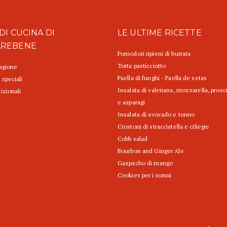
DI CUCINA DI
LE ULTIME RICETTE
AREBENE
Pomodori ripieni di burrata
Torta pasticciotto
tagione
Paella di funghi - Paella de setas
 speciali
Insalata di valeriana, mozzarella, prosc
izionali
e asparagi
Insalata di avocado e tonno
Crostoni di stracciatella e ciliegie
Cobb salad
Bourbon and Ginger Ale
Gazpacho di mango
Cookies per i nonni