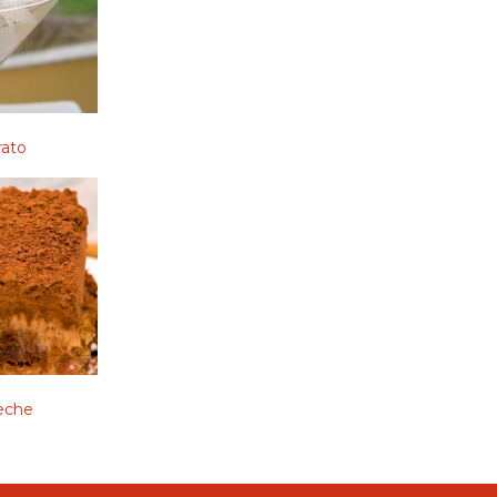
rato
leche