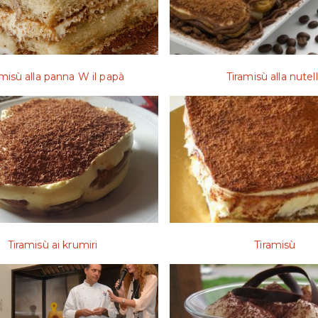
amisù alla panna W il papà
Tiramisù alla nutel
Tiramisù ai krumiri
Tiramisù