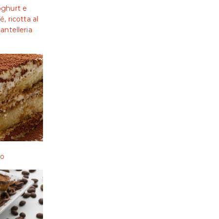
oghurt e
, ricotta al
antelleria
ro