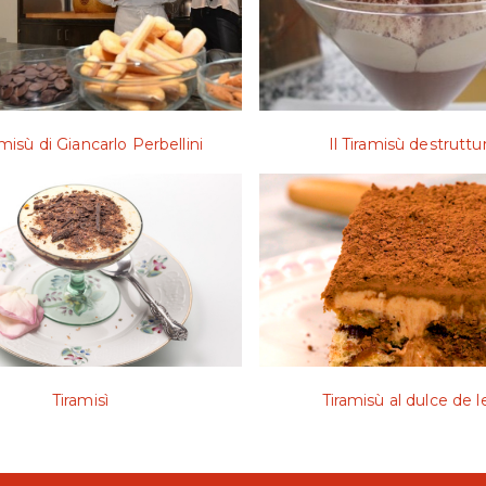
amisù di Giancarlo Perbellini
Il Tiramisù destruttu
Tiramisì
Tiramisù al dulce de 