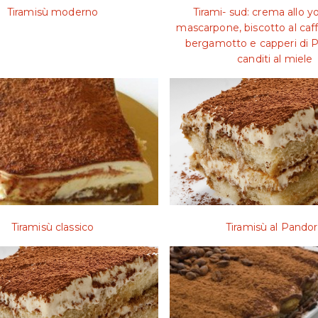
Tiramisù moderno
Tirami- sud: crema allo y
mascarpone, biscotto al caffé
bergamotto e capperi di P
canditi al miele
Tiramisù classico
Tiramisù al Pando