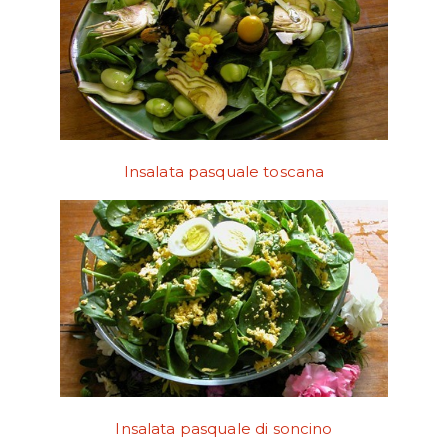
Insalata pasquale toscana
Insalata pasquale di soncino