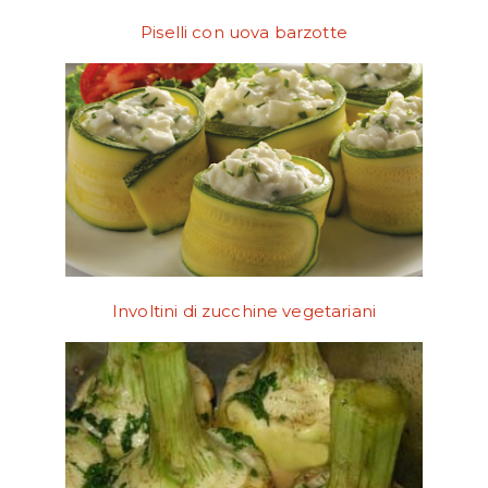
Piselli con uova barzotte
Involtini di zucchine vegetariani