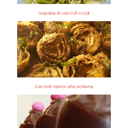
Insalata di carciofi crudi
Carciofi ripieni alla siciliana