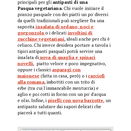
principali per gli
antipasti di una
Pasqua
vegetariana
. Chi vuole iniziare il
pranzo pasquale con dei piatti un po' diversi
da quelli tradizionali può scegliere fra una
saporita
insalata di
sedano, noci e
gorgonzola
o i delicati
involtini di
zucchine vegetariani
, ideali anche per chi è
celiaco. Chi invece desidera portare a tavola i
tipici antipasti pasquali potrà servire una
insalata di
uova di quaglia e spinaci
novelli
, piatto veloce e poco impegnativo,
oppure i classici
asparagi con
maionese
(fatta in casa, però) o i
carciofi
alla romana
, imbottiti con un trito di
erbe (tra cui l'immancabile mentuccia) e
aglio e poi cotti in forno con un po' d'acqua
e olio. Infine, i
piselli con uova barzotte
, un
antipasto salutare dai sapori delicati che
piacerà a tutti quanti.