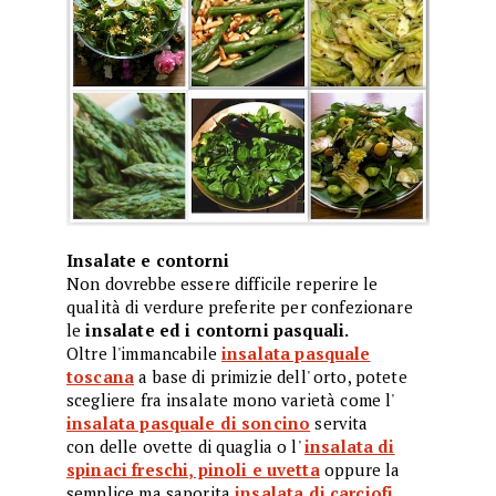
Insalate e contorni
Non dovrebbe essere difficile reperire le
qualità di verdure preferite per confezionare
le
insalate ed i contorni pasquali.
Oltre l'immancabile
insalata pasquale
toscana
a base di primizie dell' orto, potete
scegliere fra insalate mono varietà come l'
insalata pasquale di soncino
servita
con delle ovette di quaglia o l'
insalata di
spinaci freschi, pinoli e uvetta
oppure la
semplice ma saporita
insalata di carciofi