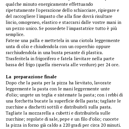
qualche minuto energicamente effettuando
ripetutamente l'operazione dello schiacciare, ripiegare e
del raccogliere l'impasto che alla fine dovrà risultare
liscio, omogeneo, elastico e staccarsi dalle vostre mani in
un pezzo unico. Se possedete l'impastatrice tutto è più
semplice.
Fatene una palla e mettetela in una ciotola leggermente
unta di olio e chiudendola con un coperchio oppure
racchiudendola in una busta pesante di plastica.
Trasferitela in frigorifero e fatela lievitare nella parte
bassa del frigo (quella riservata alle verdure) per 24 ore.
La preparazione finale
Dopo che la pasta per la pizza ha lievitato, lavorate
leggermente la pasta con le mani leggermente unte
d’olio; ungete un teglia e sistemate la pasta; con i rebbi di
una forchetta bucate la superficie della pasta; tagliate le
zucchine a dischetti sottili e distribuiteli sulla pasta.
Tagliate la mozzarella a cubetti e distribuitela sulle
zucchine; regolate di sale, pepe e un filo d’olio; cuocete
la pizza in forno già caldo a 220 gradi per circa 20 minuti.