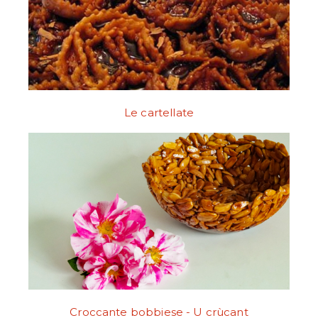
Le cartellate
Croccante bobbiese - U crùcant