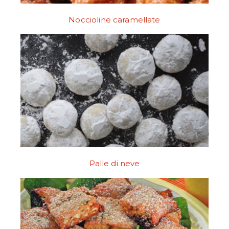
Noccioline caramellate
Palle di neve