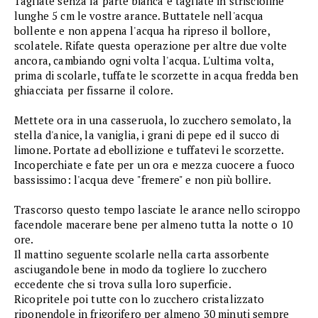
Tagliate senza la parte bianca e tagliate in striscioline
lunghe 5 cm le vostre arance. Buttatele nell'acqua
bollente e non appena l'acqua ha ripreso il bollore,
scolatele. Rifate questa operazione per altre due volte
ancora, cambiando ogni volta l'acqua. L'ultima volta,
prima di scolarle, tuffate le scorzette in acqua fredda ben
ghiacciata per fissarne il colore.
Mettete ora in una casseruola, lo zucchero semolato, la
stella d'anice, la vaniglia, i grani di pepe ed il succo di
limone. Portate ad ebollizione e tuffatevi le scorzette.
Incoperchiate e fate per un ora e mezza cuocere a fuoco
bassissimo: l'acqua deve "fremere" e non più bollire.
Trascorso questo tempo lasciate le arance nello sciroppo
facendole macerare bene per almeno tutta la notte o 10
ore.
Il mattino seguente scolarle nella carta assorbente
asciugandole bene in modo da togliere lo zucchero
eccedente che si trova sulla loro superficie.
Ricopritele poi tutte con lo zucchero cristalizzato
riponendole in frigorifero per almeno 30 minuti sempre