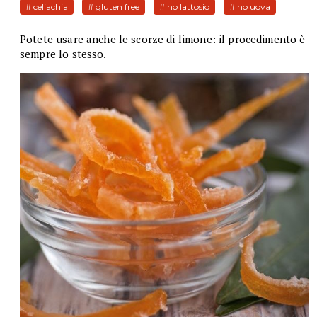
# celiachia
# gluten free
# no lattosio
# no uova
Potete usare anche le scorze di limone: il procedimento è
sempre lo stesso.